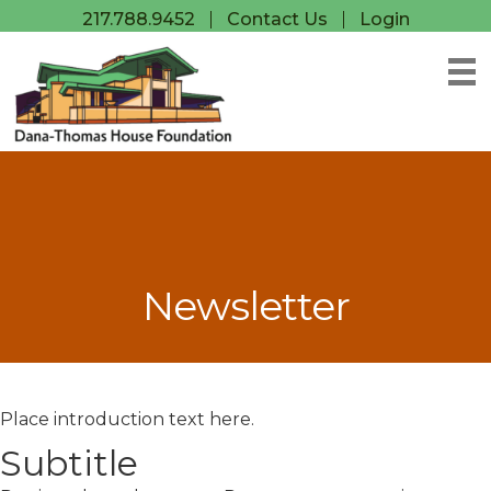
217.788.9452
Contact Us
Login
Newsletter
Place introduction text here.
Subtitle