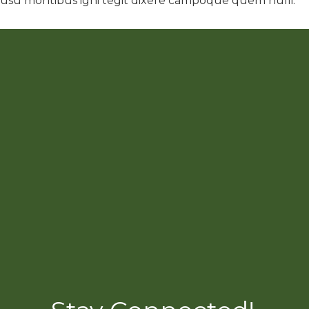
usu montibus igni tegit dixere campoque quem nulli.